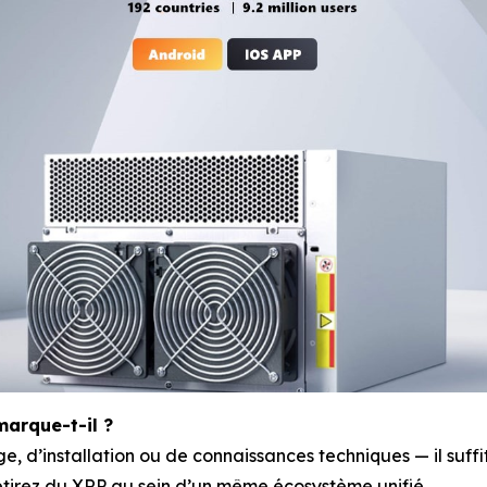
arque-t-il ?
, d’installation ou de connaissances techniques — il suffi
tirez du XRP au sein d’un même écosystème unifié.