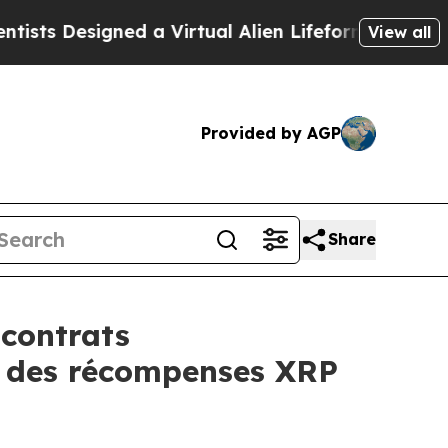
a Virtual Alien Lifeform to Hunt for Extraterrestr
View all
Provided by AGP
Share
 contrats
c des récompenses XRP