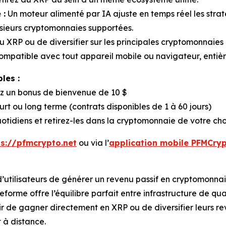
 :
Un moteur alimenté par IA ajuste en temps réel les stra
usieurs cryptomonnaies supportées.
 XRP ou de diversifier sur les principales cryptomonnaies 
mpatible avec tout appareil mobile ou navigateur, entièr
les :
z un bonus de bienvenue de 10 $
rt ou long terme (contrats disponibles de 1 à 60 jours)
uotidiens et retirez-les dans la cryptomonnaie de votre cho
ps://pfmcrypto.net
ou via l’
application mobile PFMCry
’utilisateurs de générer un revenu passif en cryptomonnai
forme offre l’équilibre parfait entre infrastructure de quali
sir de gagner directement en XRP ou de diversifier leurs re
 à distance.