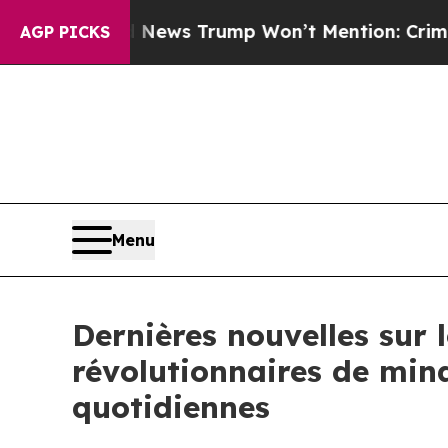
ws Trump Won’t Mention: Crime is Plunging, but
AGP PICKS
Menu
Dernières nouvelles sur 
révolutionnaires de min
quotidiennes