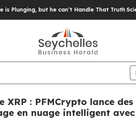
 he can’t Handle That Truth
Scientists Designed 
le XRP : PFMCrypto lance des
age en nuage intelligent ave