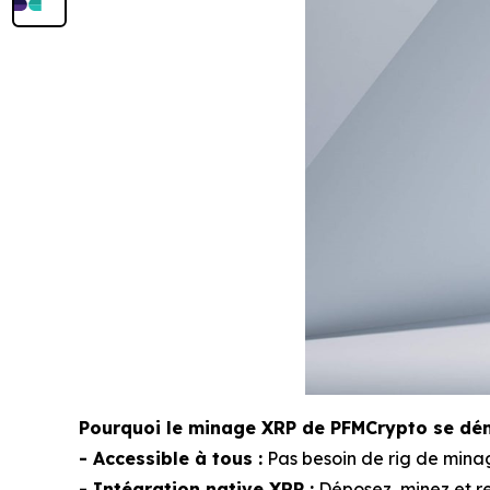
Pourquoi le minage XRP de PFMCrypto se dém
- Accessible à tous :
Pas besoin de rig de minage
- Intégration native XRP :
Déposez, minez et re