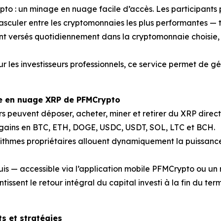
pto : un minage en nuage facile d’accès. Les participant
basculer entre les cryptomonnaies les plus performantes —
sont versés quotidiennement dans la cryptomonnaie choisie, 
 les investisseurs professionnels, ce service permet de gé
ge en nuage XRP de PFMCrypto
urs peuvent déposer, acheter, miner et retirer du XRP direc
s gains en BTC, ETH, DOGE, USDC, USDT, SOL, LTC et BCH.
ithmes propriétaires allouent dynamiquement la puissance
is — accessible via l’application mobile PFMCrypto ou un
tissent le retour intégral du capital investi à la fin du term
s et stratégies